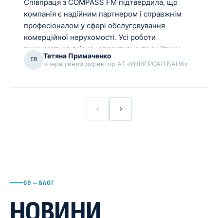
Співпраця з COMPASS FM підтвердила, що
компанія є надійним партнером і справжнім
професіоналом у сфері обслуговування
комерційної нерухомості. Усі роботи
виконуються якісно, оперативно та з чітким
Тетяна Примаченко
дотриманням узгоджених термінів.
ТП
операційний директор АТ «УНІВЕРСАЛ БАНК»
09 — БЛОГ
НОВИНИ