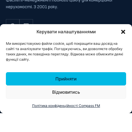
Фасіліті-менеджмент повного циклу для комерційної
нерухомості. З 2001 року.
Керувати налаштуваннями
Ми використовуємо файли cookie, щоб покращити ваш досвід на
САЙТ
сайті та аналізувати трафік. Погоджуючись, ви дозволяєте обробку
таких даних, як поведінка перегляду. Відмова може обмежити деякі
функції сайту.
Головна
Про нас
Прийняти
Послуги
Об’єкти
Відмовитись
Блог
Вакансії
Політика конфіденційності Compass FM
Контакти
ПОСЛУГИ