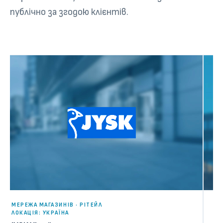
публічно за згодою клієнтів.
ДЕРЖА
Міні
ІНЖЕН
4
БАНКІВСЬКА МЕРЕЖА · ТЕХНІЧНА ЕКСПЛУАТАЦІЯ
ЛОКАЦІЯ: УКРАЇНА